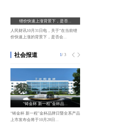
锂价快速上涨背景下，是否...
当前资讯!【ETF动向】10
人民财讯10月31日电，关于“在当前锂
证券之星消息，10月30日
价快速上涨的背景下，是否会...
ETF基金（159908）跌1 7
社会报道
1
1
/ 3
/ 3
“铸金杯 新一程”金杯品...
金杯品牌日即将启幕 4.0
“铸金杯 新一程”金杯品牌日暨全系产品
10月28日，金杯品牌日即
上市发布会将于10月28日...
开启。作为活动的重要环节