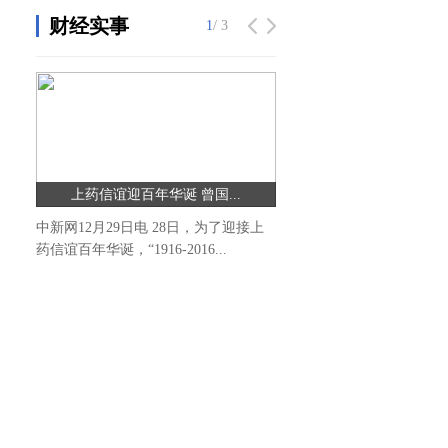
财经实事
1
/ 3
上药信谊迎百年华诞 曾国...
中新网12月29日电 28日，为了迎接上
药信谊百年华诞，“1916-2016...