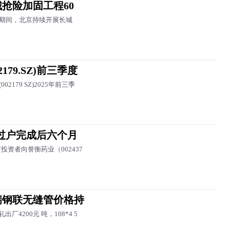
抢险加固工程60
”期间，北京持续开展长城
179.SZ)前三季度
2179 SZ)2025年前三季
过户完成后六个月
有投资者向誉衡药业（002437
瑞钢联无缝管价格持
厂4200元 吨，108*4 5