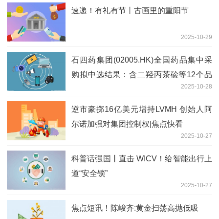
速递！有礼有节丨古画里的重阳节
2025-10-29
石四药集团(02005.HK)全国药品集中采
购拟中选结果：含二羟丙茶硷等12个品
2025-10-28
种
逆市豪掷16亿美元增持LVMH 创始人阿
尔诺加强对集团控制权|焦点快看
2025-10-27
科普话强国丨直击 WICV！给智能出行上
道“安全锁”
2025-10-27
焦点短讯！陈峻齐:黄金扫荡高抛低吸