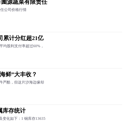
市万圃源蔬菜有限责任
责任公司价格行情
司累计分红超21亿
平均股利支付率超过60%，
“海鲜”大丰收？
件严酷，但这片沙海边缘却
金属库存统计
变化如下：1 铜库存13635