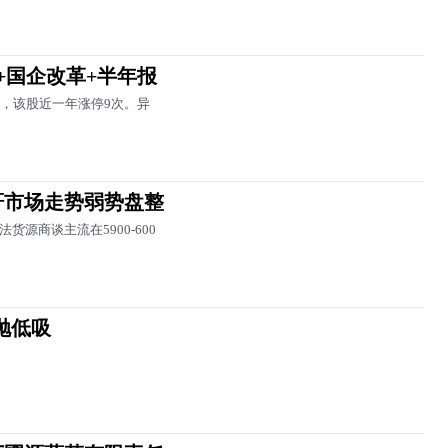
+国企改革+半年报
板，该股近一年涨停9次。异
酐市场走势弱势盘整
货源商谈主流在5900-600
抛低吸