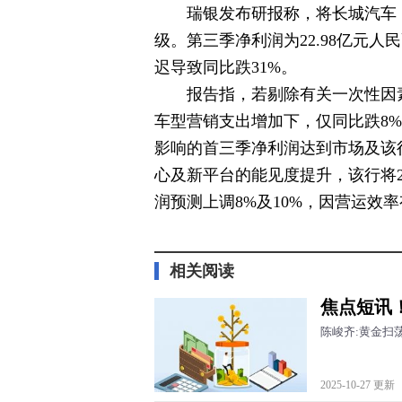
瑞银发布研报称，将长城汽车（0
级。第三季净利润为22.98亿元人
迟导致同比跌31%。
报告指，若剔除有关一次性因
车型营销支出增加下，仅同比跌8
影响的首三季净利润达到市场及该行
心及新平台的能见度提升，该行将20
润预测上调8%及10%，因营运效
标签：
相关阅读
焦点短讯
陈峻齐:黄金扫
2025-10-27 更新