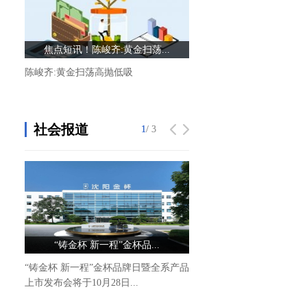
焦点短讯！陈峻齐:黄金扫荡...
简讯:富奥股份：过去五年
陈峻齐:黄金扫荡高抛低吸
富奥股份：过去五年，公司
21亿元，平均股利支付率超
社会报道
1
1
/ 3
/ 3
“铸金杯 新一程”金杯品...
金杯品牌日即将启幕 4.0
“铸金杯 新一程”金杯品牌日暨全系产品
10月28日，金杯品牌日即
上市发布会将于10月28日...
开启。作为活动的重要环节