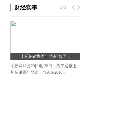
财经实事
1
/ 3
上药信谊迎百年华诞 曾国...
中新网12月29日电 28日，为了迎接上
药信谊百年华诞，“1916-2016...