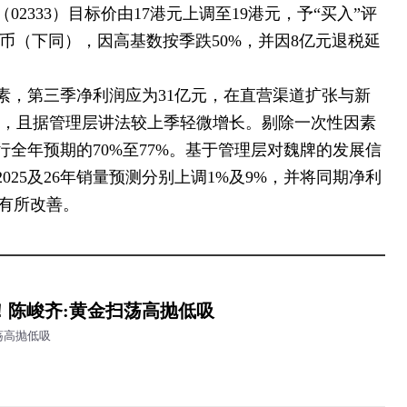
2333）目标价由17港元上调至19港元，予“买入”评
民币（下同），因高基数按季跌50%，并因8亿元退税延
素，第三季净利润应为31亿元，在直营渠道扩张与新
%，且据管理层讲法较上季轻微增长。剔除一次性因素
全年预期的70%至77%。基于管理层对魏牌的发展信
25及26年销量预测分别上调1%及9%，并将同期净利
率有所改善。
！陈峻齐:黄金扫荡高抛低吸
荡高抛低吸