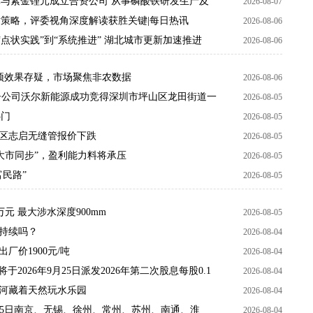
6万元与紫金锂元成立合资公司 从事磷酸铁研发生产及
2026-08-07
对策略，评委视角深度解读获胜关键|每日热讯
2026-08-06
“点状实践”到“系统推进” 湖北城市更新加速推进
2026-08-06
干预效果存疑，市场聚焦非农数据
2026-08-06
：控股子公司沃尔新能源成功竞得深圳市坪山区龙田街道一
2026-08-05
热门
2026-08-05
发区志启无缝管报价下跌
2026-08-05
至“与大市同步”，盈利能力料将承压
2026-08-05
民路”
2026-08-05
9万元 最大涉水深度900mm
2026-08-05
持续吗？
2026-08-04
出厂价1900元/吨
2026-08-04
将于2026年9月25日派发2026年第二次股息每股0.1
2026-08-04
河藏着天然玩水乐园
2026-08-04
−5日南京、无锡、徐州、常州、苏州、南通、淮
2026-08-04