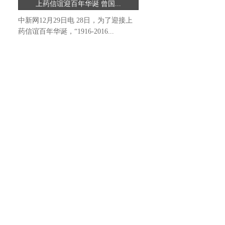
上药信谊迎百年华诞 曾国...
中新网12月29日电 28日，为了迎接上
药信谊百年华诞，“1916-2016...