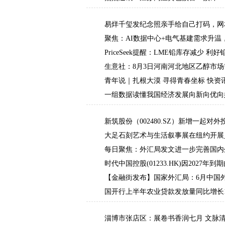
安、扬州、镇江、泰州和宿迁最高温35℃，南
易烊千玺发纪念照亲手给自己打码，网
聚焦：AI数据中心+电气基建需求升温，Prys
PriceSeek提醒：LME铅库存减少 利
生意社：8月3日河南河北地区乙醇市
青年说｜扎根大漠 寻得青春坐标 快资
一组数据读懂我国经济发展向新向优向
新筑股份（002480.SZ）新增一起
伙企业（有限合伙）_今日报
大足石刻艺术与生活叙事展在纽约开展
每日聚焦：外汇局发文进一步完善国内
时代中国控股(01233.HK)因2027
【金融街发布】国家外汇局：6月中国外
国开行上半年农业贷款发放量同比增长1
淄博市张店区：展卷书香润七月 文脉清