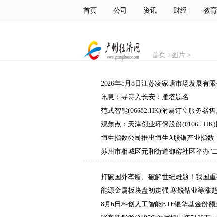
首页
公司
资讯
财经
教育
首页
>
图片
>
2026年8月8日江苏凌家塘市场发展有
讯息：寻诗入长安：雁塔题名
范式智能(06682.HK)附属订立服务器
观焦点：天津创业环保股份(01065.
恒生指数公司推出恒生A股铜产业指数 
苏州市相城区元和街道御窑社区举办“二
打破国外垄断、破解世纪难题！我国重
能源金属板块盘初走强 寒锐钴业等涨超
8月6日科创人工智能ETF银华基金份