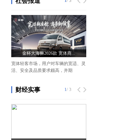
社会报道
1
1
/ 3
/ 3
金杯大海狮2026款 宽体商...
获客难、增长慢？爱采购20
宽体轻客市场，用户对车辆的宽适、灵
近日，爱采购2025《你好
活、安全及品质要求颇高，并期
盛典在广州圆满落幕，同期
财经实事
1
/ 3