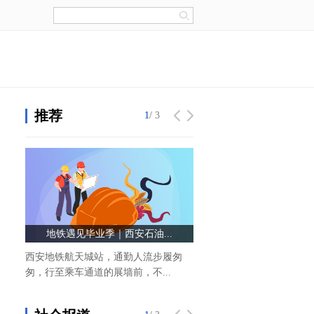
推荐
1
1
/ 3
/ 3
地铁遇见毕业季｜西安石油...
热讯:8月7日大元泵业涨停
西安地铁航天城站，通勤人流步履匆
证券之星消息，大元泵业8月
匆，行至乘车通道的展墙前，不...
盘，收盘价65 01元。该股于