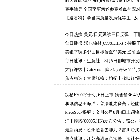
技
彩客新能源(01986)附属拟出资512
销售业务
赛事辅导|全国季军亲述参赛难点与应
【速看料】争当高质量发展优等生 | 从
今日热搜:美元/日元延续三日反弹，
每日播报!沃尔核材(09981.HK)
土地使用权
美银下调多邻国目标价至93美元|当前
每日速讯：生意社：8月5日聊城市开
大行评级丨Citizens：降eBay评级
焦点精选！甘肃张掖：枸杞丰收映红“富
纵横F700将于8月6日上市 预售价36.4
和讯信息王海洋：普涨能走多高，还能
PriceSeek提醒：金川公司8月4日上调镍
汇丰控股(00005.HK)发布公告，该公司
美元|通讯
最新消息：贺州避暑去哪儿？富川涝溪
焦点速讯：江苏高温黄色预警：预计4