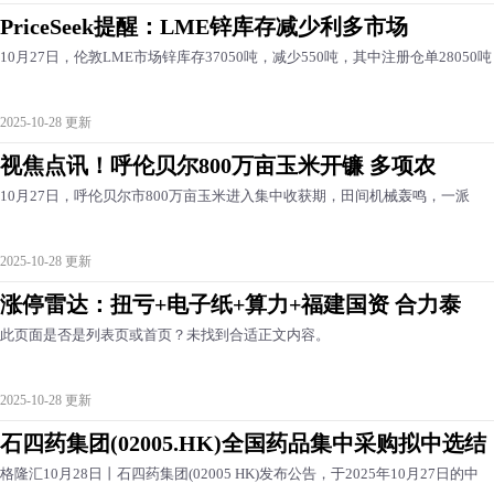
PriceSeek提醒：LME锌库存减少利多市场
10月27日，伦敦LME市场锌库存37050吨，减少550吨，其中注册仓单28050吨
2025-10-28 更新
视焦点讯！呼伦贝尔800万亩玉米开镰 多项农
10月27日，呼伦贝尔市800万亩玉米进入集中收获期，田间机械轰鸣，一派
2025-10-28 更新
涨停雷达：扭亏+电子纸+算力+福建国资 合力泰
此页面是否是列表页或首页？未找到合适正文内容。
2025-10-28 更新
石四药集团(02005.HK)全国药品集中采购拟中选结
格隆汇10月28日丨石四药集团(02005 HK)发布公告，于2025年10月27日的中