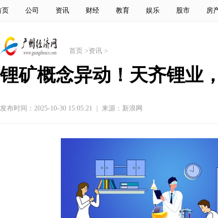
首页
公司
资讯
财经
教育
娱乐
股市
房
首页
>
资讯
>
锂矿概念异动！天齐锂业，
发布时间：2025-10-30 15:05:21
|
来源：新浪网