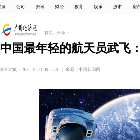
首页
公司
资讯
财经
教育
娱乐
股市
房
首页
>
头条
>
中国最年轻的航天员武飞：
发布时间：2025-10-31 09:25:36
|
来源：中国新闻网