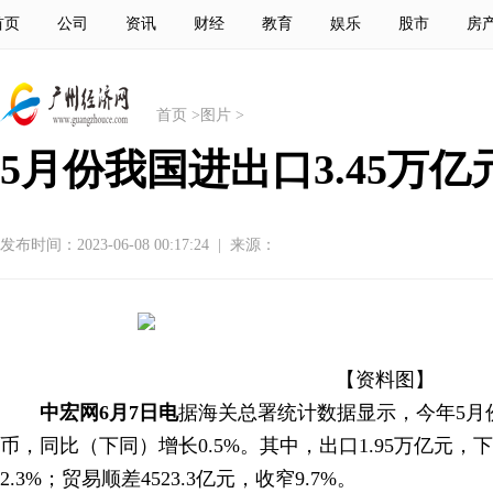
首页
公司
资讯
财经
教育
娱乐
股市
房
首页
>
图片
>
5月份我国进出口3.45万
发布时间：2023-06-08 00:17:24
|
来源：
【资料图】
中宏网6月7日电
据海关总署统计数据显示，今年5月份
币，同比（下同）增长0.5%。其中，出口1.95万亿元，下
2.3%；贸易顺差4523.3亿元，收窄9.7%。