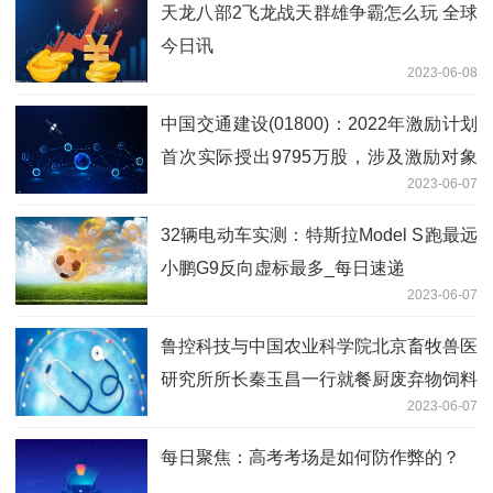
天龙八部2飞龙战天群雄争霸怎么玩 全球
今日讯
2023-06-08
中国交通建设(01800)：2022年激励计划
首次实际授出9795万股，涉及激励对象
2023-06-07
658人 今日看点
32辆电动车实测：特斯拉Model S跑最远
小鹏G9反向虚标最多_每日速递
2023-06-07
鲁控科技与中国农业科学院北京畜牧兽医
研究所所长秦玉昌一行就餐厨废弃物饲料
2023-06-07
化应用进行交流|全球要闻
每日聚焦：高考考场是如何防作弊的？