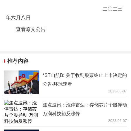
二〇二三
年六月八日
查看原文公告
推荐内容
*ST山航B: 关于收到股票终止上市决定的
公告-环球速看
2023-06-07
焦点速讯：涨停雷达：存储芯片个股异动
万润科技触及涨停
2023-06-07