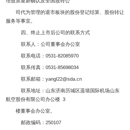
理股票重新确认及全国股转公
司代为管理的退市板块的股份登记结算、股份转让
服务等事宜。
四、终止上市后公司的联系方式
联系人：公司董事会办公室
联系电话：0531-82085970
联系传真：0531-85698034
联系邮箱：yangl22@sda.cn
联系地址：山东济南历城区遥墙国际机场山东
航空股份有限公司办公楼 3
楼董事会办公室。
邮政编码：250107