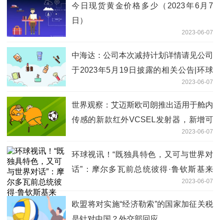
今日现货黄金价格多少（2023年6月7
日）
2023-06-07
中海达：公司本次减持计划详情请见公司
于2023年5月19日披露的相关公告|环球
2023-06-07
视点
世界观察：艾迈斯欧司朗推出适用于舱内
传感的新款红外VCSEL发射器，新增可
2023-06-07
靠的内置人眼安全功能
环球视讯！“既独具特色，又可与世界对
话”：摩尔多瓦前总统彼得·鲁钦斯基来
2023-06-07
访，盛赞郎酒庄园之美
欧盟将对实施“经济勒索”的国家加征关税
是针对中国？外交部回应