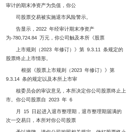
审计的期末净资产为负值，你公
司股票交易被实施退市风险警示。
告显示，2022 年经审计期末净资产
为-780,724.84 万元，你公司触及本所《股票
上市规则（2023 年修订）》第 9.3.11 条规定的
股票终止上市情形。
根据《股票上市规则（2023 年修订）》第
9.3.14 条的规定以及本所上市审
核委员会的审议意见，本所决定你公司股票终止上
市。你公司股票自 2023 年 6
月 15 日起进入退市整理期，退市整理期届满的
次一交易日，本所对你公司股票