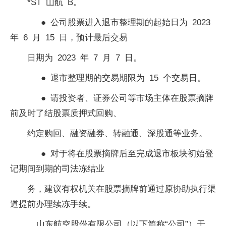
*ST 山航 B。
● 公司股票进入退市整理期的起始日为 2023
年 6 月 15 日，预计最后交易
日期为 2023 年 7 月 7 日。
● 退市整理期的交易期限为 15 个交易日。
● 请投资者、证券公司等市场主体在股票摘牌
前及时了结股票质押式回购、
约定购回、融资融券、转融通、深股通等业务。
● 对于将在股票摘牌后至完成退市板块初始登
记期间到期的司法冻结业
务，建议有权机关在股票摘牌前通过原协助执行渠
道提前办理续冻手续。
山东航空股份有限公司（以下简称“公司”）于