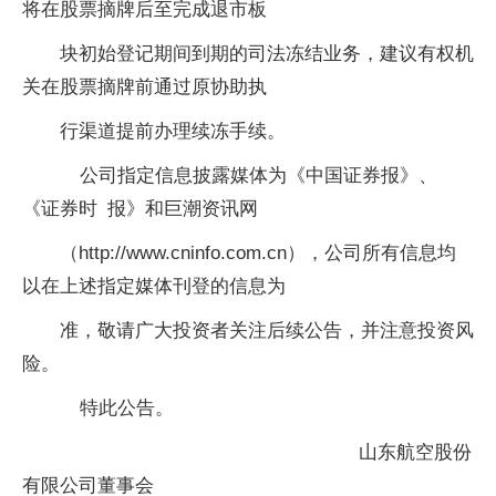
将在股票摘牌后至完成退市板
块初始登记期间到期的司法冻结业务，建议有权机
关在股票摘牌前通过原协助执
行渠道提前办理续冻手续。
公司指定信息披露媒体为《中国证券报》、
《证券时 报》和巨潮资讯网
（http://www.cninfo.com.cn），公司所有信息均
以在上述指定媒体刊登的信息为
准，敬请广大投资者关注后续公告，并注意投资风
险。
特此公告。
山东航空股份
有限公司董事会