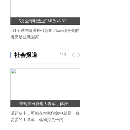
5月全球制造业PMI为48.3% ...
全球速讯：华为李捷：创
5月全球制造业PMI为48 3%表现最亮眼
中国5G千兆网建设正在引
者仍是亚洲国家
向未来长远发展，华为将从创新
社会报道
1
1
/ 3
/ 3
试驾福田驭炮大将军，体验...
乾统艺国际超模大赛广州
说起皮卡，可能在大家印象中就是一台
4月29日下午，乾统艺国际
妥妥的工具车，载物拉货干的...
州赛区组委会在广州国际医药港