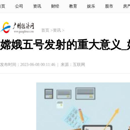
首页
公司
资讯
财经
教育
娱乐
股市
房
首页
>
资讯
>
嫦娥五号发射的重大意义_
发布时间：2023-06-08 00:11:46
|
来源：互联网