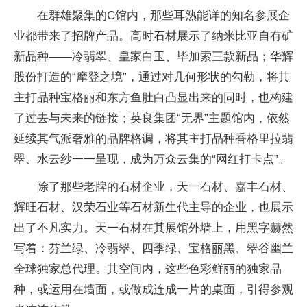
在群雄聚集的C馆内，那些耳熟能详的知名参展企
业都带来了招牌产品。高时石材展示了纳米比亚自有矿
新品种——冷翡翠、皇家白玉、毕加索三款新品；华辉
股份打造的“摩登之境”，通过对几何形状的勾勒，将其
主打品种宝格丽和东方鱼肚白凸显出来的同时，也构建
了过去与未来的链接；英良集团“无界”主题馆内，依然
延续其气派奢雅的品牌格调，将其主打品种香格里拉翡
翠、水云纱一一呈现，成为万众云集的“网红打卡点”。
除了那些老牌的石材企业，天一石材、嘉丰石材、
辉旺石材、汉荣石业等石材新生代主导的企业，也展示
出了不凡实力。天一石材在其展馆外墙上，用黑字赫然
写着：芬兰绿、冷翡翠、四季绿、宝格丽黑、翠谷幽兰
全球独家总代理。其空间内，这些色彩鲜丽的独家品
种，或运用在墙面，或做成连成一片的桌面，引得参观