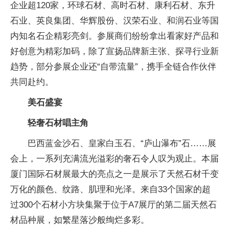
企业超120家，环球石材、高时石材、康利石材、东升
石业、英良集团、华辉股份、汉荣石业、和润石业等国
内知名石企精彩亮剑。参展商们纷纷拿出看家好产品和
好创意为精彩加码，除了宣扬品牌新主张、探寻行业新
趋势，部分参展企业还“自带流量”，携手全链合作伙伴
共同赴约。
美石盛宴
轻奢石材唱主角
巴西蓝金沙石、皇家白玉石、“庐山瀑布”石……展
会上，一系列充满流光溢彩的奢石令人叹为观止。本届
厦门国际石材展最大的亮点之一是展示了天然石材千变
万化的颜色、纹路、肌理和光泽。来自33个国家的超
过300个石材小方块集聚于位于A7展厅的第二届天然石
材品种展，如繁星落沙般绚烂多彩。