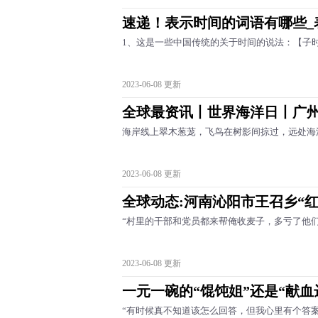
速递！表示时间的词语有哪些_
1、这是一些中国传统的关于时间的说法：【子
2023-06-08 更新
全球最资讯丨世界海洋日丨广
海岸线上翠木葱茏，飞鸟在树影间掠过，远处海
2023-06-08 更新
全球动态:河南沁阳市王召乡“
“村里的干部和党员都来帮俺收麦子，多亏了他们
2023-06-08 更新
一元一碗的“馄饨姐”还是“献血
“有时候真不知道该怎么回答，但我心里有个答案