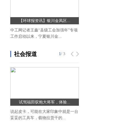
【环球报资讯】银川金凤区...
宫锁珠帘分集剧情介绍_宫
中工网记者王鑫“县级工会加强年”专项
1、第一集：已经回到现代
工作启动以来，宁夏银川金...
睡梦中醒来，跟着她穿越到现代
社会报道
1
1
/ 3
/ 3
试驾福田驭炮大将军，体验...
乾统艺国际超模大赛广州
说起皮卡，可能在大家印象中就是一台
4月29日下午，乾统艺国际
妥妥的工具车，载物拉货干的...
州赛区组委会在广州国际医药港