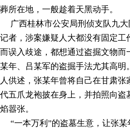
葬所在地，一般趁着天黑动手。
广西桂林市公安局刑侦支队九大
记者，涉案嫌疑人大都没有固定工
而误入歧途，都想通过盗掘文物而
某年、吕某军的盗掘手法尤其高明
人供述，张某年曾将自己在甘肃张
代五爪龙袍披在身上，并拍照向盗
焰嚣张。
“一本万利”的盗墓生意，让张