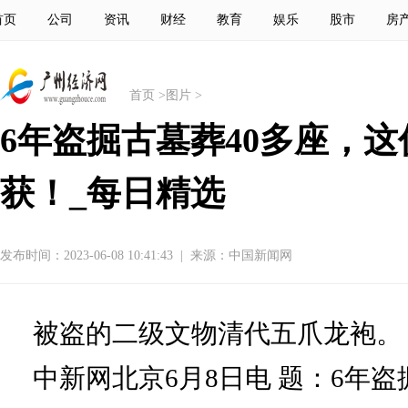
首页
公司
资讯
财经
教育
娱乐
股市
房
首页
>
图片
>
6年盗掘古墓葬40多座，
获！_每日精选
发布时间：2023-06-08 10:41:43
|
来源：中国新闻网
被盗的二级文物清代五爪龙袍。
中新网北京6月8日电 题：6年盗