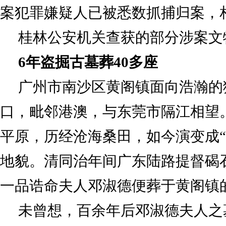
案犯罪嫌疑人已被悉数抓捕归案，
桂林公安机关查获的部分涉案文
6年盗掘古墓葬40多座
广州市南沙区黄阁镇面向浩瀚的
口，毗邻港澳，与东莞市隔江相望
平原，历经沧海桑田，如今演变成“
地貌。清同治年间广东陆路提督碣
一品诰命夫人邓淑德便葬于黄阁镇
未曾想，百余年后邓淑德夫人之