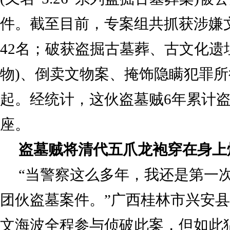
件。截至目前，专案组共抓获涉嫌
42名；破获盗掘古墓葬、古文化遗
物)、倒卖文物案、掩饰隐瞒犯罪所
起。经统计，这伙盗墓贼6年累计盗
座。
盗墓贼将清代五爪龙袍穿在身上
“当警察这么多年，我还是第一
团伙盗墓案件。”广西桂林市兴安
文海波全程参与侦破此案，但如此