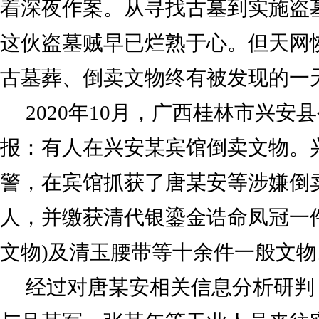
着深夜作案。从寻找古墓到实施盗
这伙盗墓贼早已烂熟于心。但天网
古墓葬、倒卖文物终有被发现的一
2020年10月，广西桂林市兴安
报：有人在兴安某宾馆倒卖文物。
警，在宾馆抓获了唐某安等涉嫌倒
人，并缴获清代银鎏金诰命凤冠一
文物)及清玉腰带等十余件一般文物
经过对唐某安相关信息分析研判