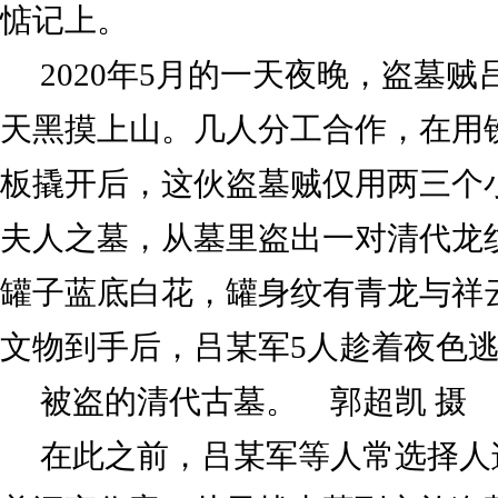
惦记上。
2020年5月的一天夜晚，盗墓贼
天黑摸上山。几人分工合作，在用
板撬开后，这伙盗墓贼仅用两三个
夫人之墓，从墓里盗出一对清代龙
罐子蓝底白花，罐身纹有青龙与祥
文物到手后，吕某军5人趁着夜色
被盗的清代古墓。 郭超凯 摄
在此之前，吕某军等人常选择人