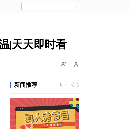
温|天天即时看
新闻推荐
1
1
/ 3
/ 3