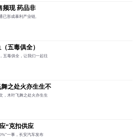
售频现 药品非
通已形成暴利产业链,
鱼（五毒俱全）
，五毒俱全，让我们一起往
飞舞之处火亦生生不
文，木叶飞舞之处火亦生生
回应“克扣供应
0%”一事，长安汽车发布