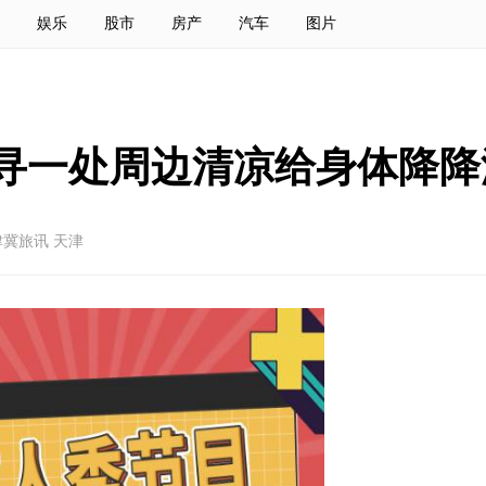
娱乐
股市
房产
汽车
图片
，寻一处周边清凉给身体降降
冀旅讯 天津