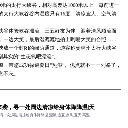
39米的太行大峡谷，相对高差达1000米以上，每前进一
的太行大峡谷谷内温度只有16度。清凉宜人、空气清
峡谷体验峡谷漂流，三五好友为伴，迎着清风顺流而
，一边大笑，最后湿漉漉地拍上咧嘴大笑的合照……
映成一个封闭的绿荫通道，游客称赞林州太行大峡谷
副其实的“生态氧吧漂流”。
凉，带您成功躲避夏日”热浪”。优点就不一一列举了，
念不忘。
温来袭，寻一处周边清凉给身体降降温|天
寻一处周边清凉给身体降降温,漂流,盛夏,凉风,夏天,高温,