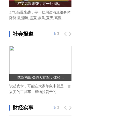
37℃高温来袭，寻一处周边...
新资讯：春有百花秋有月 
37℃高温来袭，寻一处周边清凉给身体
今天来聊聊有百花秋有月，
降降温,漂流,盛夏,凉风,夏天,高温,
有雪全诗，春有百花的文章，.
社会报道
1
1
/ 3
/ 3
试驾福田驭炮大将军，体验...
乾统艺国际超模大赛广州
说起皮卡，可能在大家印象中就是一台
4月29日下午，乾统艺国际
妥妥的工具车，载物拉货干的...
州赛区组委会在广州国际医药港
财经实事
1
/ 3