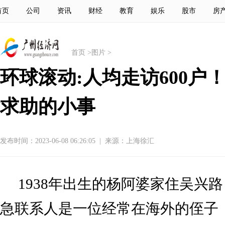
首页
公司
资讯
财经
教育
娱乐
股市
房
首页
>
图片
>
环球滚动:人均走访600
求助的小事
发布时间：2023-06-08 06:26:05
|
来源：上海徐汇
1938年出生的杨阿婆家住吴兴
急联系人是一位经常在海外的侄子