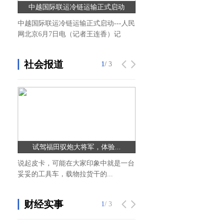
中越国际联运冷链运输正式启动
37℃高温来袭，寻一处周
中越国际联运冷链运输正式启动---人民
37℃高温来袭，寻一处周边
网北京6月7日电（记者王连香）记
降降温,漂流,盛夏,凉风,夏天
社会报道
1
1
/ 3
/ 3
试驾福田驭炮大将军，体验...
乾统艺国际超模大赛广州
说起皮卡，可能在大家印象中就是一台
4月29日下午，乾统艺国际
妥妥的工具车，载物拉货干的...
州赛区组委会在广州国际医药港
财经实事
1
/ 3