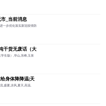
市_当前消息
。自进一步优化落实新冠疫情防
纯干货无废话（大
生版）,华山,东峰,玉泉
给身体降降温|天
盛夏,凉风,夏天,高温,