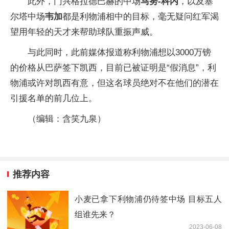
此外，门兴格拉德巴赫的中场
马努-科内
，以及塞
尔塔中场
韦加
都是利物浦相中的目标，毫无疑问红军渴
望用年轻的天才来帮助球队重振声威。
与此同时，此前媒体报道称利物浦想以3000万镑
的价格从巴萨签下凯西，目前已被证明是“假消息”，利
物浦或许对凯西有意，但这名球员绝对不在他们的潜在
引援名单的前几位上。
（编辑：含笑九泉）
推荐内容
小麦已拿下利物浦仍待签中场 目标五人
组谁先来？
2023-06-08