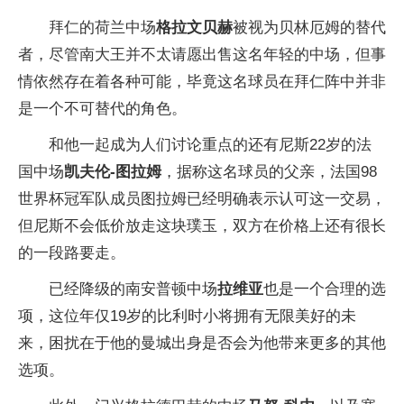
拜仁的荷兰中场
格拉文贝赫
被视为贝林厄姆的替代
者，尽管南大王并不太请愿出售这名年轻的中场，但事
情依然存在着各种可能，毕竟这名球员在拜仁阵中并非
是一个不可替代的角色。
和他一起成为人们讨论重点的还有尼斯22岁的法
国中场
凯夫伦-图拉姆
，据称这名球员的父亲，法国98
世界杯冠军队成员图拉姆已经明确表示认可这一交易，
但尼斯不会低价放走这块璞玉，双方在价格上还有很长
的一段路要走。
已经降级的南安普顿中场
拉维亚
也是一个合理的选
项，这位年仅19岁的比利时小将拥有无限美好的未
来，困扰在于他的曼城出身是否会为他带来更多的其他
选项。