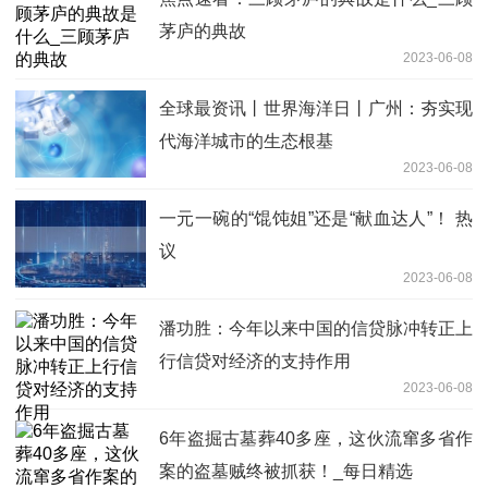
茅庐的典故
2023-06-08
全球最资讯丨世界海洋日丨广州：夯实现
代海洋城市的生态根基
2023-06-08
一元一碗的“馄饨姐”还是“献血达人”！ 热
议
2023-06-08
潘功胜：今年以来中国的信贷脉冲转正上
行信贷对经济的支持作用
2023-06-08
6年盗掘古墓葬40多座，这伙流窜多省作
案的盗墓贼终被抓获！_每日精选