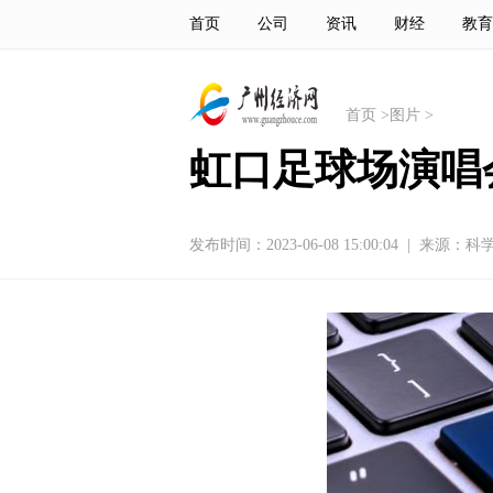
首页
公司
资讯
财经
教育
首页
>
图片
>
虹口足球场演唱
发布时间：2023-06-08 15:00:04
|
来源：科