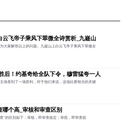
白云飞帝子乘风下翠微全诗赏析_九嶷山
为大家解答以上的问题。九嶷山上白云飞帝子乘风下翠微全
取胜后！约基奇给全队下令，穆雷猛夸一人
主场拿到了一场胜利，对于他们来说，这场比赛相当的关键
查哪个高_审核和审查区别
“审查”的区别如下：审核，即审查核定；审批，即审查批