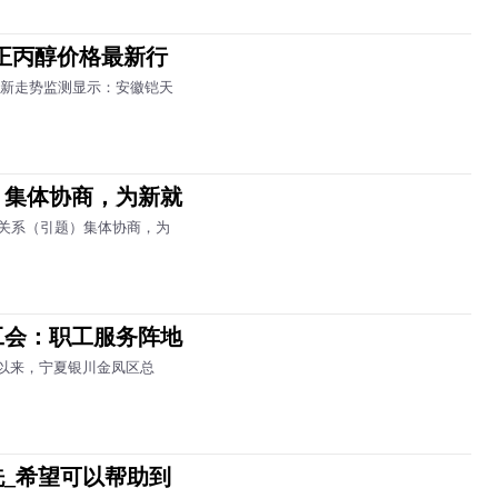
省正丙醇价格最新行
最新走势监测显示：安徽铠天
：集体协商，为新就
关系（引题）集体协商，为
工会：职工服务阵地
动以来，宁夏银川金凤区总
_希望可以帮助到