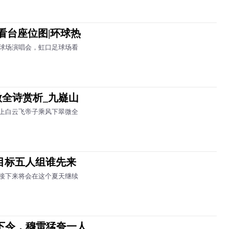
看台座位图|环球热
球场演唱会，虹口足球场看
全诗赏析_九嶷山
上白云飞帝子乘风下翠微全
目标五人组谁先来
接下来将会在这个夏天继续
下令，穆雷猛夸一人