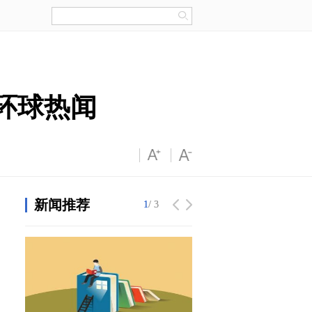
环球热闻
新闻推荐
1
1
/ 3
/ 3