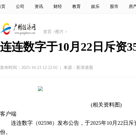
首页
公司
资讯
财经
教育
娱乐
股市
房
首页
>
图片
>
连连数字于10月22日斥资3
发布时间：2025-10-23 12:22:02
|
来源：新浪港股
(相关资料图)
客户端
连连数字（02598）发布公告，于2025年10月22日斥
份。