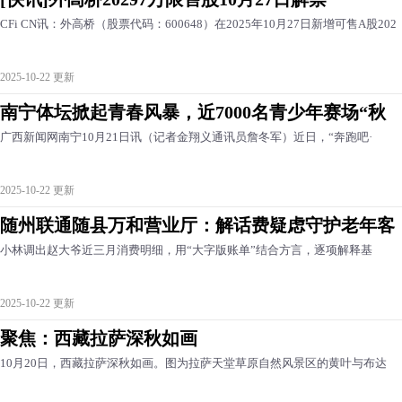
CFi CN讯：外高桥（股票代码：600648）在2025年10月27日新增可售A股202
2025-10-22 更新
南宁体坛掀起青春风暴，近7000名青少年赛场“秋
广西新闻网南宁10月21日讯（记者金翔义通讯员詹冬军）近日，“奔跑吧·
2025-10-22 更新
随州联通随县万和营业厅：解话费疑虑守护老年客
小林调出赵大爷近三月消费明细，用“大字版账单”结合方言，逐项解释基
2025-10-22 更新
聚焦：西藏拉萨深秋如画
10月20日，西藏拉萨深秋如画。图为拉萨天堂草原自然风景区的黄叶与布达