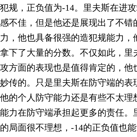
犯规，正负值为-14。里夫斯在进
感不佳，但是他还是展现出了不错
力，他也具备很强的造犯规能力，
拿下了大量的分数。不仅如此，里
攻方面的表现也是值得肯定的，他
妙传的。只是里夫斯在防守端的表
他的个人防守能力还是有些不太理
能力在防守端承担起更多的责任。
的局面很不理想，-14的正负值也