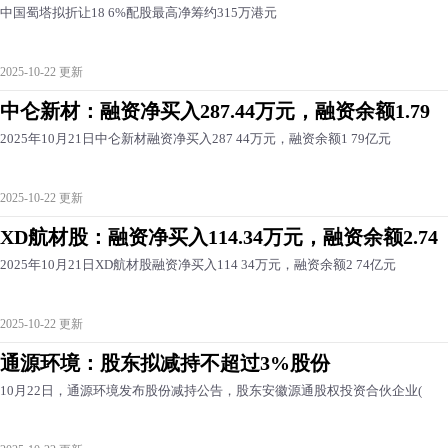
中国蜀塔拟折让18 6%配股最高净筹约315万港元
2025-10-22 更新
中仑新材：融资净买入287.44万元，融资余额1.79
2025年10月21日中仑新材融资净买入287 44万元，融资余额1 79亿元
2025-10-22 更新
XD航材股：融资净买入114.34万元，融资余额2.74
2025年10月21日XD航材股融资净买入114 34万元，融资余额2 74亿元
2025-10-22 更新
通源环境：股东拟减持不超过3%股份
10月22日，通源环境发布股份减持公告，股东安徽源通股权投资合伙企业(