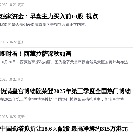
2025-10-22 更新
独家资金：早盘主力买入前10股_视点
此页面是否是列表页或首页？未找到合适正文内容。
2025-10-22 更新
即时看！西藏拉萨深秋如画
10月20日，西藏拉萨深秋如画。图为拉萨天堂草原自然风景区的黄叶与布达
2025-10-22 更新
伪满皇宫博物院荣登2025年第三季度全国热门博物
在2025年第三季度“中博热搜榜”全国热门博物馆百强榜单中，伪满皇宫博
2025-10-22 更新
中国蜀塔拟折让18.6%配股 最高净筹约315万港元