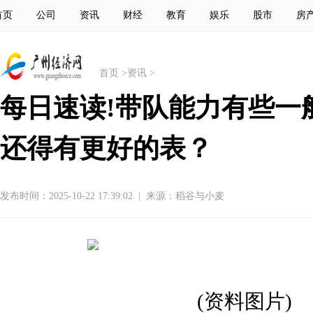
首页
公司
资讯
财经
教育
娱乐
股市
房
首页
>
资讯
>
每日速读!带队能力有些一
还得有更好的表？
发布时间：2025-10-22 17:39:02
|
来源：稻谷与小麦
(资料图片)