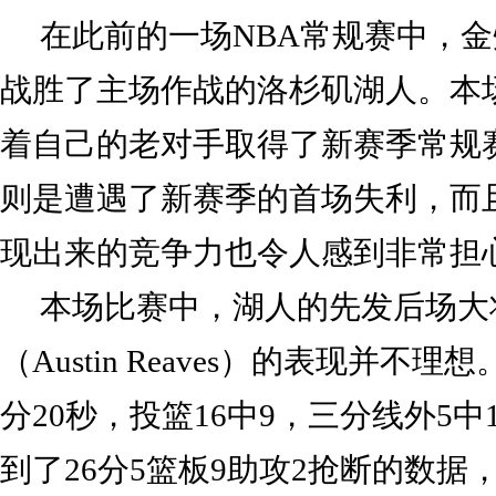
在此前的一场NBA常规赛中，金州
战胜了主场作战的洛杉矶湖人。本
着自己的老对手取得了新赛季常规
则是遭遇了新赛季的首场失利，而
现出来的竞争力也令人感到非常担
本场比赛中，湖人的先发后场大
（Austin Reaves）的表现并不
分20秒，投篮16中9，三分线外5中
到了26分5篮板9助攻2抢断的数据