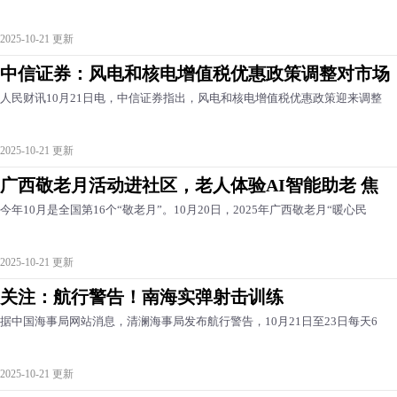
2025-10-21 更新
中信证券：风电和核电增值税优惠政策调整对市场
人民财讯10月21日电，中信证券指出，风电和核电增值税优惠政策迎来调整
2025-10-21 更新
广西敬老月活动进社区，老人体验AI智能助老 焦
今年10月是全国第16个“敬老月”。10月20日，2025年广西敬老月“暖心民
2025-10-21 更新
关注：航行警告！南海实弹射击训练
据中国海事局网站消息，清澜海事局发布航行警告，10月21日至23日每天6
2025-10-21 更新