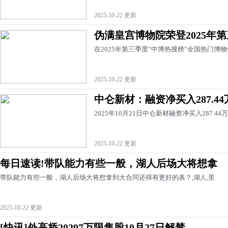
2025-10-22 更新
伪满皇宫博物院荣登2025年
在2025年第三季度“中博热搜榜”全国热门博
2025-10-22 更新
中仑新材：融资净买入287.44
2025年10月21日中仑新材融资净买入287 44
2025-10-22 更新
每日速读!带队能力有些一般，湖人后场大将想拿
带队能力有些一般，湖人后场大将想拿到大合同还得有更好的表？,湖人,里
2025-10-22 更新
[快讯]外高桥20297万限售股10月27日解禁