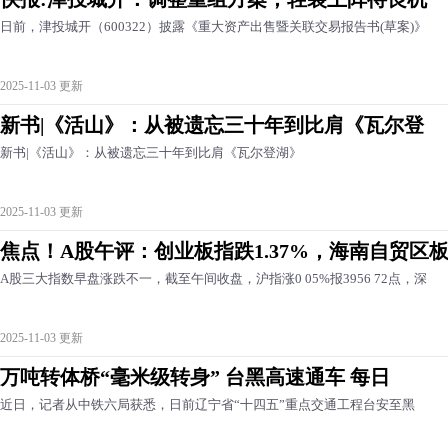
日前，津投城开（600322）披露《重大资产出售暨关联交易报告书(草案)》
2025-11-03 更新
新书|《活山》：从被遗忘三十年到比肩《瓦尔登
新书|《活山》：从被遗忘三十年到比肩《瓦尔登湖》
2025-11-03 更新
焦点！A股午评：创业板指跌1.37%，海南自贸区
A股三大指数早盘涨跌不一，截至午间收盘，沪指涨0 05%报3956 72点，深
2025-11-03 更新
万吨转体桥“毫米级转身” 台黑高速通车 每日
近日，记者从中铁六局获悉，日前辽宁省“十四五”重点交通工程台安至黑