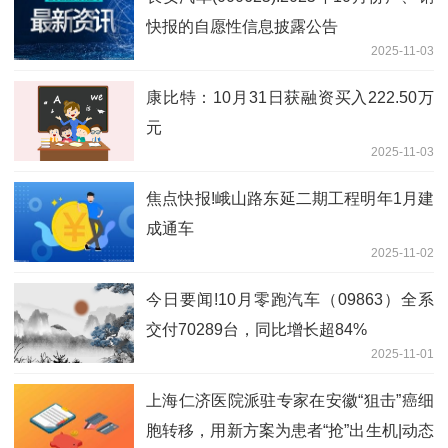
快报的自愿性信息披露公告
2025-11-03
康比特：10月31日获融资买入222.50万
元
2025-11-03
焦点快报!峨山路东延二期工程明年1月建
成通车
2025-11-02
今日要闻!10月零跑汽车（09863）全系
交付70289台，同比增长超84%
2025-11-01
上海仁济医院派驻专家在安徽“狙击”癌细
胞转移，用新方案为患者“抢”出生机|动态