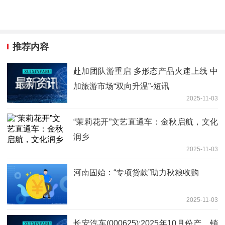
推荐内容
赴加团队游重启 多形态产品火速上线 中
加旅游市场“双向升温”-短讯
2025-11-03
“茉莉花开”文艺直通车：金秋启航，文化
润乡
2025-11-03
河南固始：“专项贷款”助力秋粮收购
2025-11-03
长安汽车(000625):2025年10月份产、销