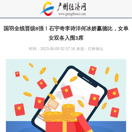
国羽全线晋级8强！石宇奇李诗沣何冰娇赢德比，女单
女双各入围3席
时间：2023-06-09 02:57:16 来源：叮咚体坛