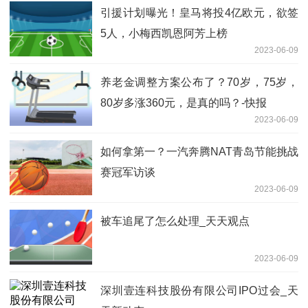
引援计划曝光！皇马将投4亿欧元，欲签
5人，小梅西凯恩阿芳上榜
2023-06-09
养老金调整方案公布了？70岁，75岁，
80岁多涨360元，是真的吗？-快报
2023-06-09
如何拿第一？一汽奔腾NAT青岛节能挑战
赛冠军访谈
2023-06-09
被车追尾了怎么处理_天天观点
2023-06-09
深圳壹连科技股份有限公司IPO过会_天