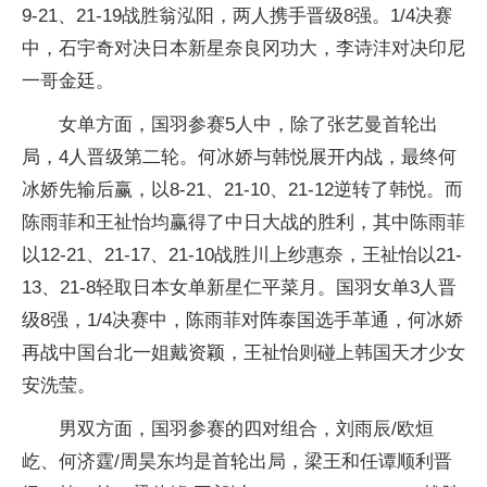
9-21、21-19战胜翁泓阳，两人携手晋级8强。1/4决赛
中，石宇奇对决日本新星奈良冈功大，李诗沣对决印尼
一哥金廷。
女单方面，国羽参赛5人中，除了张艺曼首轮出
局，4人晋级第二轮。何冰娇与韩悦展开内战，最终何
冰娇先输后赢，以8-21、21-10、21-12逆转了韩悦。而
陈雨菲和王祉怡均赢得了中日大战的胜利，其中陈雨菲
以12-21、21-17、21-10战胜川上纱惠奈，王祉怡以21-
13、21-8轻取日本女单新星仁平菜月。国羽女单3人晋
级8强，1/4决赛中，陈雨菲对阵泰国选手革通，何冰娇
再战中国台北一姐戴资颖，王祉怡则碰上韩国天才少女
安洗莹。
男双方面，国羽参赛的四对组合，刘雨辰/欧烜
屹、何济霆/周昊东均是首轮出局，梁王和任谭顺利晋