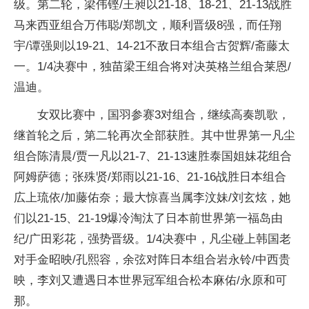
级。第二轮，梁伟铿/王昶以21-18、18-21、21-13战胜
马来西亚组合万伟聪/郑凯文，顺利晋级8强，而任翔
宇/谭强则以19-21、14-21不敌日本组合古贺辉/斋藤太
一。1/4决赛中，独苗梁王组合将对决英格兰组合莱恩/
温迪。
女双比赛中，国羽参赛3对组合，继续高奏凯歌，
继首轮之后，第二轮再次全部获胜。其中世界第一凡尘
组合陈清晨/贾一凡以21-7、21-13速胜泰国姐妹花组合
阿姆萨德；张殊贤/郑雨以21-16、21-16战胜日本组合
広上琉依/加藤佑奈；最大惊喜当属李汶妹/刘玄炫，她
们以21-15、21-19爆冷淘汰了日本前世界第一福岛由
纪/广田彩花，强势晋级。1/4决赛中，凡尘碰上韩国老
对手金昭映/孔熙容，余弦对阵日本组合岩永铃/中西贵
映，李刘又遭遇日本世界冠军组合松本麻佑/永原和可
那。