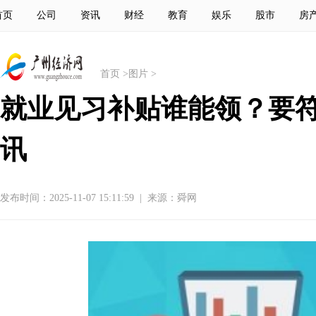
首页
公司
资讯
财经
教育
娱乐
股市
房
首页
>
图片
>
就业见习补贴谁能领？要符
讯
发布时间：2025-11-07 15:11:59
|
来源：舜网