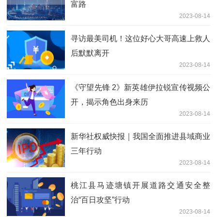
富路
2023-08-14
寻访最美司机！这位好心大哥高速上救人
后默默离开
2023-08-14
《守望先锋 2》新英雄伊拉锐宣传视频公
开，揭示角色出身来历
2023-08-14
新华社权威快报｜我国全面推进县域商业
三年行动
2023-08-14
桃江县马迹塘镇开展道路交通安全整
治“百日攻坚”行动
2023-08-14