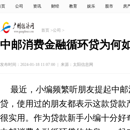
首页
公司
资讯
财经
教育
娱乐
股市
房
首页
>
公司
>
中邮消费金融循环贷为何
发布时间：2024-01-18 11:07:00
|
来源：太阳信息网
最近，小编频繁听朋友提起中邮
贷，使用过的朋友都表示这款贷款
很实用。作为贷款新手小编十分好