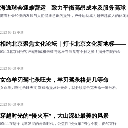
海逸球会迎难营运 致力平衡高昂成本及服务高球
随着社会经济的发展与人们健康意识的提升，户外运动成为越来越多人的休闲新选
2023-09-15 更新
相约北京聚焦文化论坛｜打卡北京文化新地标——
03:13北京日报客户端明成祖朱棣与这座寺庙竟有不解之缘！揭开寺院内金
2023-09-09 更新
女命羊刃驾七杀旺夫，羊刃驾杀格是几等命
女命羊刃驾七杀旺夫文 默成斋提及旺夫命，就必须结合克夫命一道分析。
2023-09-09 更新
穿越时光的“慢火车”，大山深处最美的风景
05:11在这个飞速发展的高铁时代，公益性“慢火车”初心不改，仍然穿行