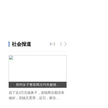
社会报道
1
1
/ 3
/ 3
郑州女子整形两次均失败致...
翰园菊花美如画 缤纷初冬
花了近4万元做鼻子，连续两次都没有
立冬后的天气微寒，细雨生
做好，花钱又受罪，近日，家住...
庭前木叶半青黄。小春此去无.