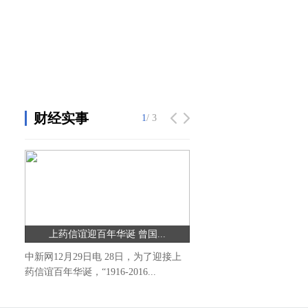
财经实事
1
/ 3
上药信谊迎百年华诞 曾国...
中新网12月29日电 28日，为了迎接上
药信谊百年华诞，“1916-2016...