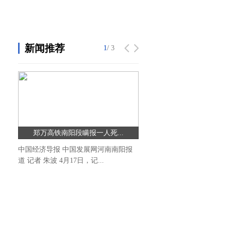
新闻推荐
1
1
/ 3
/ 3
郑万高铁南阳段瞒报一人死...
摩能国际三宗罪:产品虚假
中国经济导报 中国发展网河南南阳报
《消费者报道》调查发
道 记者 朱波 4月17日，记...
际疑涉三宗罪：产品违规虚假.