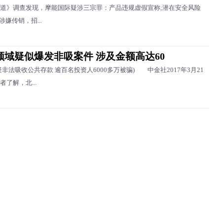
》调查发现，摩能国际疑涉三宗罪：产品违规虚假宣称;潜在安全风险
涉嫌传销，招...
领域疑似爆发非吸案件 涉及金额高达60
法吸收公共存款 逾百名投资人6000多万被骗) 中金社2017年3月21
了解，北...